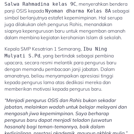
, menyerahkan bendera
Salwa Rahmadina kelas 9C
panji OSIS kepada
sebagai
Nyoman dharma Kelas 8A
simbol berlanjutnya estafet kepemimpinan. Hal serupa
juga dilakukan oleh pengurus Rohis, menandakan
siapnya kepengurusan baru untuk mengemban amanah
dalam membina kegiatan kerohanian Islam di sekolah.
Kepala SMP Kesatrian 1 Semarang,
Ibu Ning
, yang bertindak sebagai pembina
Mulyati S.Pd
upacara, secara resmi melantik para pengurus baru
dengan memandu pembacaan janji jabatan. Dalam
amanatnya, beliau menyampaikan apresiasi tinggi
kepada pengurus lama atas dedikasi mereka dan
memberikan motivasi kepada pengurus baru.
“Menjadi pengurus OSIS dan Rohis bukan sekadar
jabatan, melainkan wadah untuk belajar melayani dan
mengasah jiwa kepemimpinan. Saya berharap
pengurus baru dapat menjadi teladan (uswatun
hasanah) bagi teman-temannya, baik dalam
kedisiplinan, prestasi akademik, maupun akhlak mulia,”