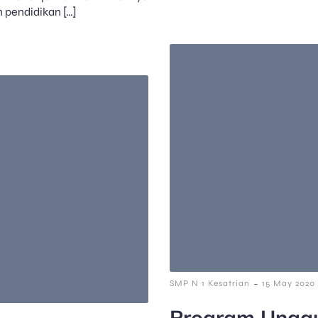
 pendidikan […]
-
SMP N 1 Kesatrian
15 May 2020
Program Unggu