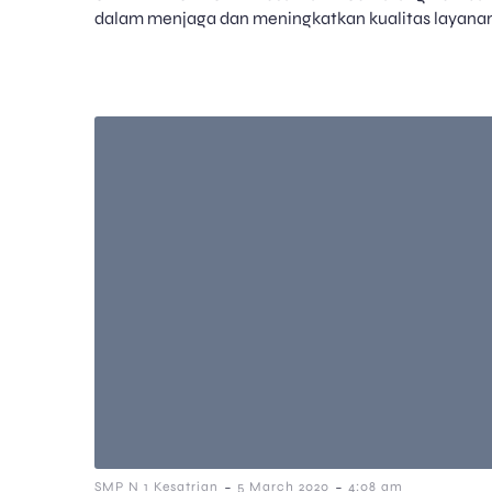
dalam menjaga dan meningkatkan kualitas layanan
-
-
SMP N 1 Kesatrian
5 March 2020
4:08 am