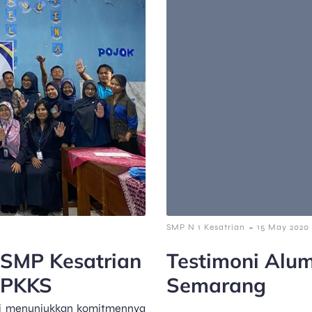
-
SMP N 1 Kesatrian
15 May 2020
 SMP Kesatrian
Testimoni Alum
 PKKS
Semarang
i menunjukkan komitmennya