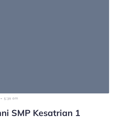
-
5:39 am
ni SMP Kesatrian 1