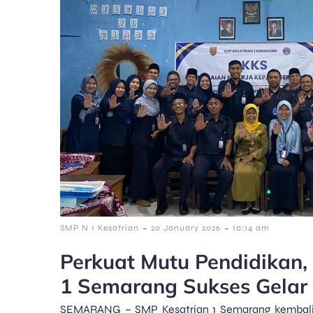
-
-
SMP N 1 Kesatrian
20 January 2026
10:14 am
Perkuat Mutu Pendidikan,
1 Semarang Sukses Gelar
SEMARANG – SMP Kesatrian 1 Semarang kembal