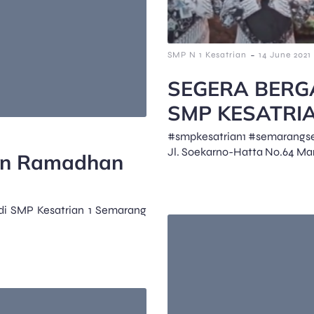
-
SMP N 1 Kesatrian
14 June 2021
SEGERA BERG
SMP KESATRI
#smpkesatrian1 #semarangs
Jl. Soekarno-Hatta No.64 Ma
ren Ramadhan
di SMP Kesatrian 1 Semarang