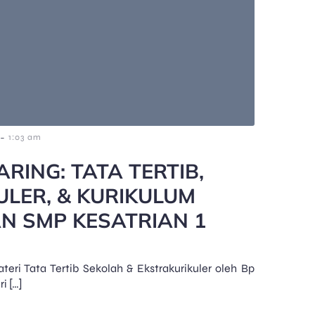
-
1:03 am
ARING: TATA TERTIB,
LER, & KURIKULUM
N SMP KESATRIAN 1
eri Tata Tertib Sekolah & Ekstrakurikuler oleh Bp
i […]