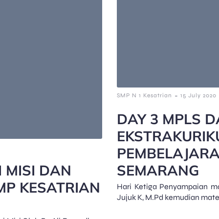
-
SMP N 1 Kesatrian
15 July 2020
DAY 3 MPLS D
EKSTRAKURIKU
PEMBELAJARA
I MISI DAN
SEMARANG
P KESATRIAN
Hari Ketiga Penyampaian mat
Jujuk K, M.Pd kemudian mater