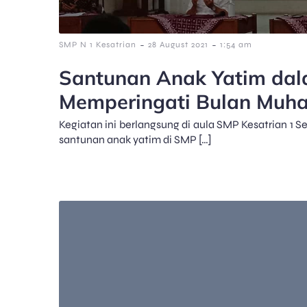
-
-
SMP N 1 Kesatrian
28 August 2021
1:54 am
Santunan Anak Yatim da
Memperingati Bulan Muh
Kegiatan ini berlangsung di aula SMP Kesatrian 1
santunan anak yatim di SMP […]