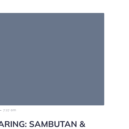
-
7:27 am
ARING: SAMBUTAN &