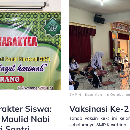
-
SMP N 1 Kesatrian
6 October 20
akter Siswa:
Vaksinasi Ke-2
 Maulid Nabi
Tahap vaksin ke-2 ini kela
sebelumnya, SMP Kesatrian 1
 Santri