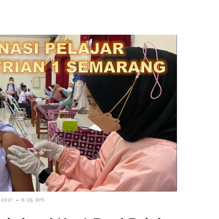
-
 2021
6:25 am