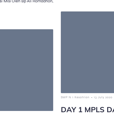
si Misi Oleh Bp Ali Romadhon,
-
SMP N 1 Kesatrian
13 July 2020
DAY 1 MPLS D