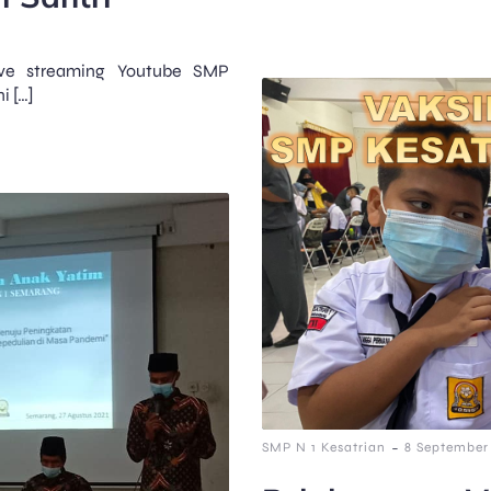
live streaming Youtube SMP
i […]
-
SMP N 1 Kesatrian
8 September