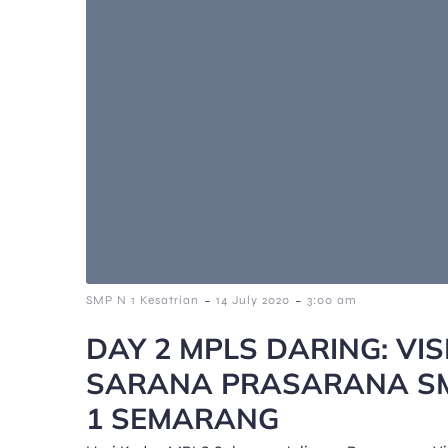
-
-
SMP N 1 Kesatrian
14 July 2020
3:00 am
DAY 2 MPLS DARING: VIS
SARANA PRASARANA SM
1 SEMARANG