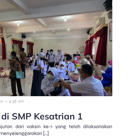
-
21
4:58 am
 di SMP Kesatrian 1
njutan dari vaksin ke-1 yang telah dilaksanakan
 menyelenggarakan […]