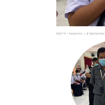
-
SMP N 1 Kesatrian
8 September