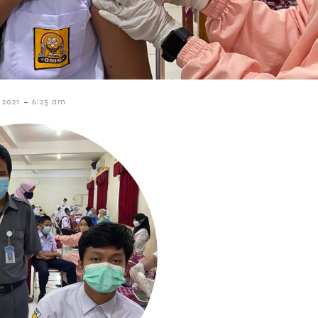
-
 2021
6:25 am