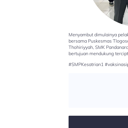
Menyambut dimulainya pelak
bersama Puskesmas Tlogosar
Thohiriyyah, SMK Pandanaran
bertujuan mendukung tercip
#SMPKesatrian1 #vaksinasi