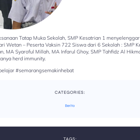
sanaan Tatap Muka Sekolah, SMP Kesatrian 1 menyelenggara
i Wetan – Peserta Vaksin 722 Siswa dari 6 Sekolah : SMP K
, MA Syaroful Millah, MA Infarul Ghoy, SMP Tahfidz Al Hikmah
tanya herd immunity.
pelajar #semarangsemakinhebat
CATEGORIES:
Berita
TAGS: