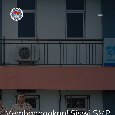
Skip
to
content
Membanggakan! Siswi SMP