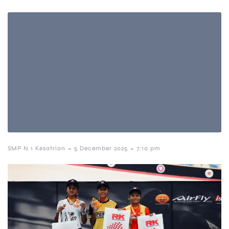
-
-
SMP N 1 Kesatrian
5 December 2025
7:10 pm