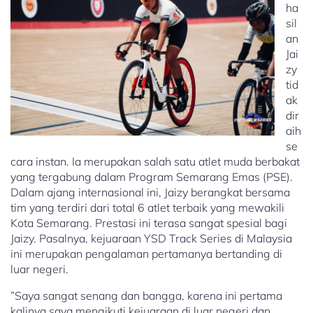
ha
sil
an
Jai
zy
tid
ak
dir
aih
se
cara instan. Ia merupakan salah satu atlet muda berbakat
yang tergabung dalam Program Semarang Emas (PSE).
Dalam ajang internasional ini, Jaizy berangkat bersama
tim yang terdiri dari total 6 atlet terbaik yang mewakili
Kota Semarang. Prestasi ini terasa sangat spesial bagi
Jaizy. Pasalnya, kejuaraan YSD Track Series di Malaysia
ini merupakan pengalaman pertamanya bertanding di
luar negeri.
​”Saya sangat senang dan bangga, karena ini pertama
kalinya saya mengikuti kejuaraan di luar negeri dan